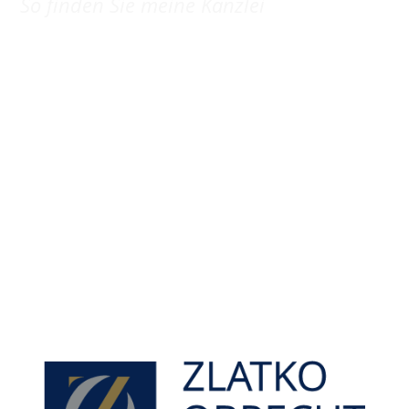
So finden Sie meine Kanzlei
ANFAHRTSKARTE
Erstellen Sie mit dem Routenplaner eine genaue
Anfahrtsbeschreibung, indem Sie mit Ihrer Maus über den
blauen Info-Pin fahren und über "Anfahrt planen" Ihre
Startadresse eingeben. So finden Sie mich einfach und
unkompliziert.
Parkplätze finden Sie in den umliegenden Straßen sowie im
„Parkhaus Kreishaus“ an der Ecke Kaiserstraße/Goetheplatz,
welches nur ca. 350m entfernt ist (gegenüber der Sparkasse
Oberhessen).